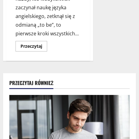
zaczynał naukę języka
angielskiego, zetknął się z
odmianą „to be”, to
pierwsze kroki wszystkich...
Dowiedz
Przeczytaj
się
więcej
o
To
be
or
not
to
PRZECZYTAJ RÓWNIEŻ
be,
czyli
o
trudnych
początkach
nauki
języków
obcych