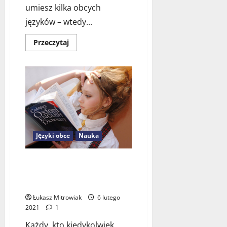
10
umiesz kilka obcych
czerwca
języków – wtedy...
2024
Dowiedz
Przeczytaj
się
więcej
o
Jak
szybko
opanować
język
obcy?
Języki obce
Nauka
To be or not to be, czyli o
trudnych początkach nauki
języków obcych
Łukasz Mitrowiak
6 lutego
2021
1
Każdy, kto kiedykolwiek