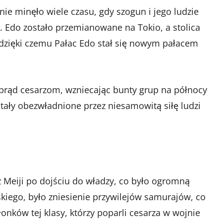
nie minęło wiele czasu, gdy szogun i jego ludzie
i. Edo zostało przemianowane na Tokio, a stolica
, dzięki czemu Pałac Edo stał się nowym pałacem
prąd cesarzom, wzniecając bunty grup na północy
stały obezwładnione przez niesamowitą siłę ludzi
rz Meiji po dojściu do władzy, co było ogromną
iego, było zniesienie przywilejów samurajów, co
nków tej klasy, którzy poparli cesarza w wojnie