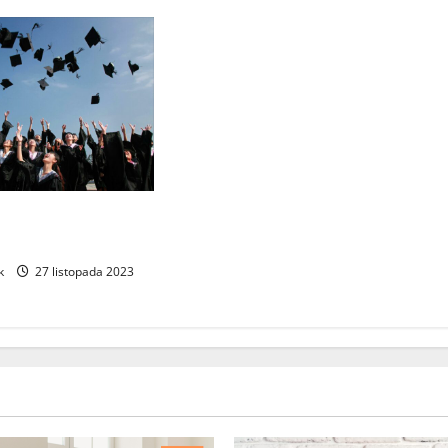
 studiować Finanse i
na Vistuli?
k
27 listopada 2023