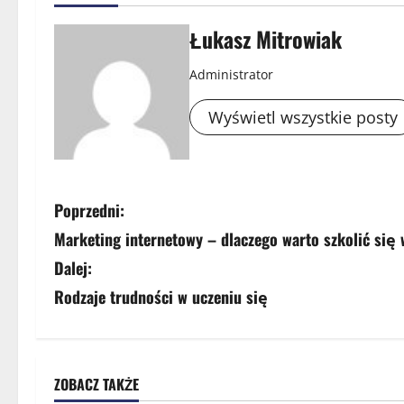
Łukasz Mitrowiak
Administrator
Wyświetl wszystkie posty
Z
Poprzedni:
Marketing internetowy – dlaczego warto szkolić się
o
Dalej:
b
Rodzaje trudności w uczeniu się
a
c
ZOBACZ TAKŻE
z