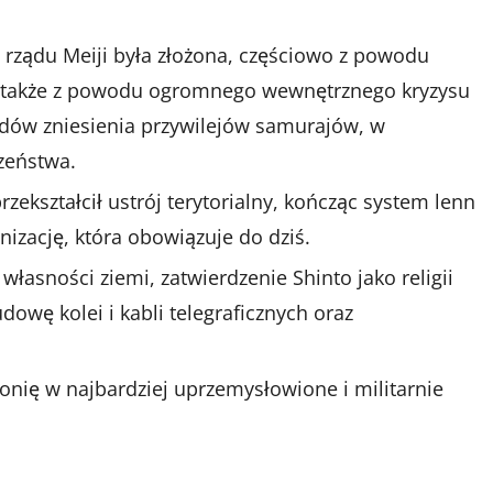
 rządu Meiji była złożona, częściowo z powodu
le także z powodu ogromnego wewnętrznego kryzysu
dów zniesienia przywilejów samurajów, w
zeństwa.
zekształcił ustrój terytorialny, kończąc system lenn
anizację, która obowiązuje do dziś.
łasności ziemi, zatwierdzenie Shinto jako religii
dowę kolei i kabli telegraficznych oraz
aponię w najbardziej uprzemysłowione i militarnie