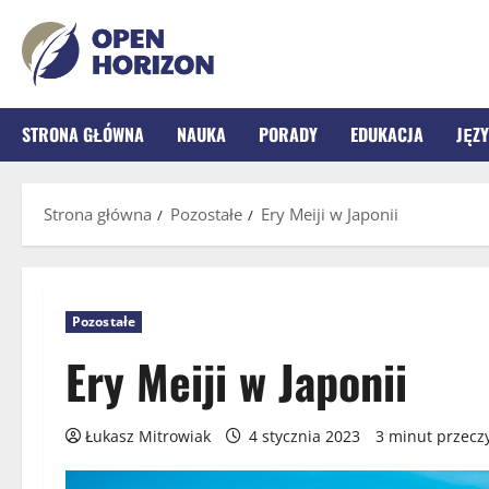
Przejdź
do
treści
STRONA GŁÓWNA
NAUKA
PORADY
EDUKACJA
JĘZY
Strona główna
Pozostałe
Ery Meiji w Japonii
Pozostałe
Ery Meiji w Japonii
Łukasz Mitrowiak
4 stycznia 2023
3 minut przecz