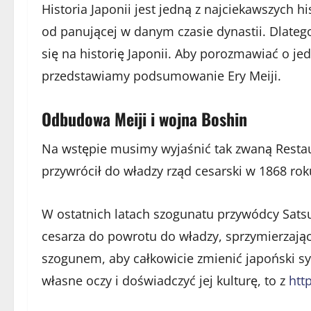
Historia Japonii jest jedną z najciekawszych h
od panującej w danym czasie dynastii. Dlatego
się na historię Japonii. Aby porozmawiać o jed
przedstawiamy podsumowanie Ery Meiji.
Odbudowa Meiji i wojna Boshin
Na wstępie musimy wyjaśnić tak zwaną Restaur
przywrócił do władzy rząd cesarski w 1868 ro
W ostatnich latach szogunatu przywódcy Sats
cesarza do powrotu do władzy, sprzymierzając 
szogunem, aby całkowicie zmienić japoński sy
własne oczy i doświadczyć jej kulturę, to z
htt